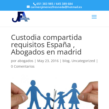
651 383 985 / 645 389 684
carmenjimenezfresneda@hotmail.es
Custodia compartida
requisitos España ,
Abogados en madrid
por
abogados
|
May 23, 2016
|
blog
,
Uncategorized
|
0 Comentarios